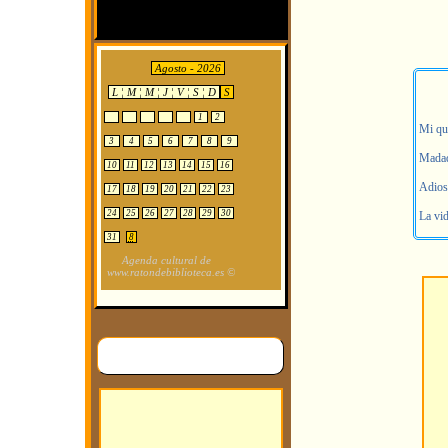
Agosto - 2026
L ¦ M ¦ M ¦ J ¦ V ¦ S ¦ D
S
1
2
Mi que
3
4
5
6
7
8
9
Madad
10
11
12
13
14
15
16
Adios 
17
18
19
20
21
22
23
24
25
26
27
28
29
30
La vid
31
8
Agenda cultural de
www.ratondebiblioteca.es ©