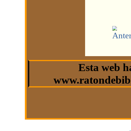
Esta web h
www.ratondebibl