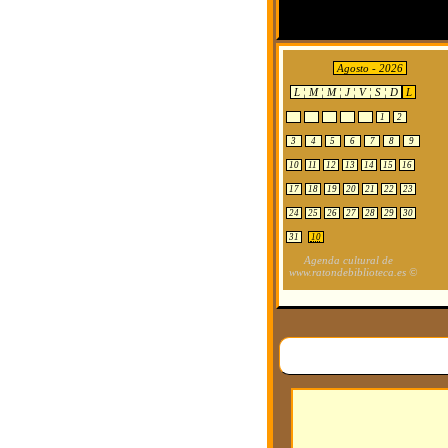
Agosto - 2026
L ¦ M ¦ M ¦ J ¦ V ¦ S ¦ D
L
1
2
3
4
5
6
7
8
9
10
11
12
13
14
15
16
17
18
19
20
21
22
23
24
25
26
27
28
29
30
31
10
Agenda cultural de
www.ratondebiblioteca.es ©