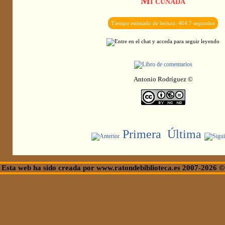
Mi cuñada
Tiempo estimado de lectura: 404.7 segundos
Antonio Rodríguez ©
Primera
Última
Esta web ha sido creada por www.ratondebiblioteca.es 2007-2026 ©