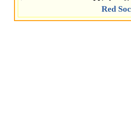
México
Ga
Red Soc
Deje 