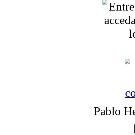
Pablo He