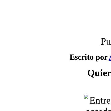
Pu
Escrito por
Quier