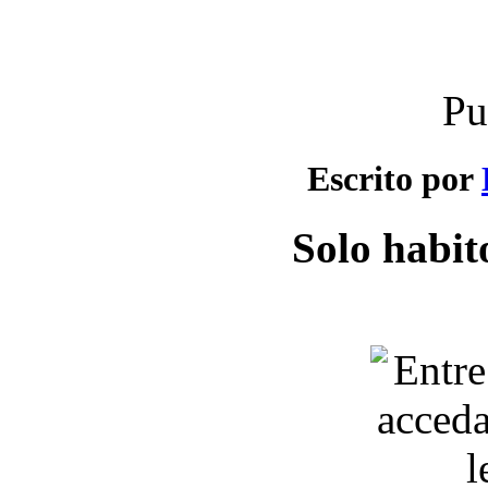
Pu
Escrito por
Solo habit