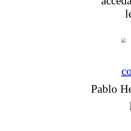
Pablo He