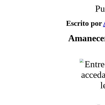
Pu
Escrito por
Amanecen