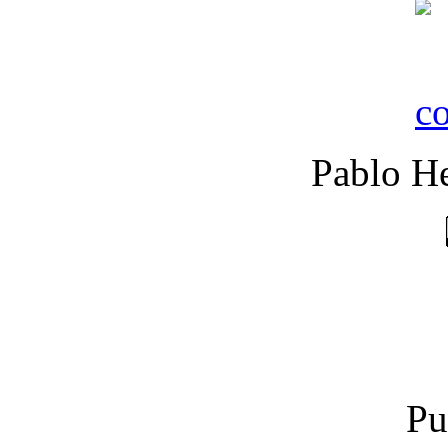
Pablo He
Pu