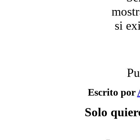
Pu
Escrito por
Solo quier