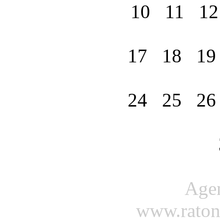
10
11
1
17
18
1
24
25
2
Agenda
www.ratond