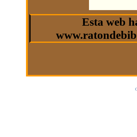
Esta web h
www.ratondebibl
C