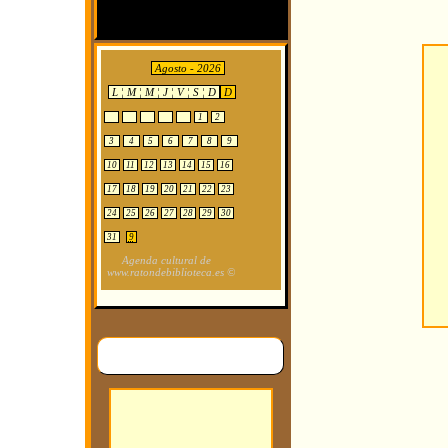
Agosto - 2026
L ¦ M ¦ M ¦ J ¦ V ¦ S ¦ D
D
1
2
3
4
5
6
7
8
9
10
11
12
13
14
15
16
17
18
19
20
21
22
23
24
25
26
27
28
29
30
31
9
Agenda cultural de
www.ratondebiblioteca.es ©