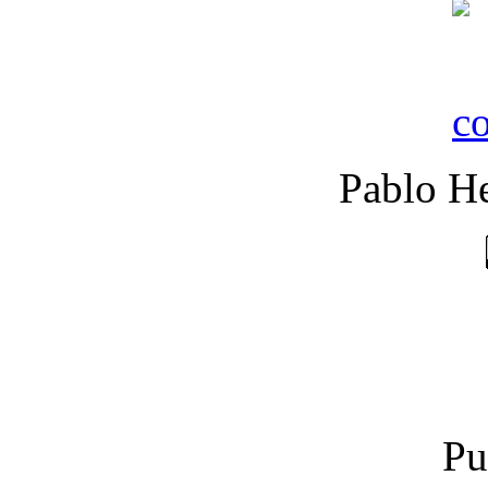
Pablo He
Pu