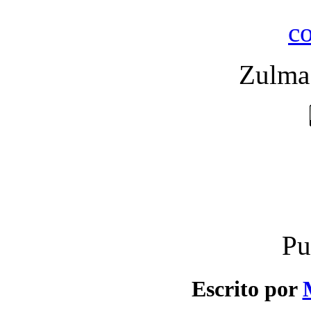
Zulma
Pu
Escrito por