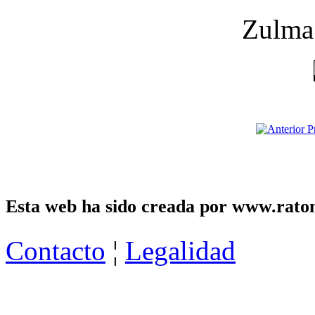
Zulma
P
Esta web ha sido creada por www.raton
Contacto
¦
Legalidad