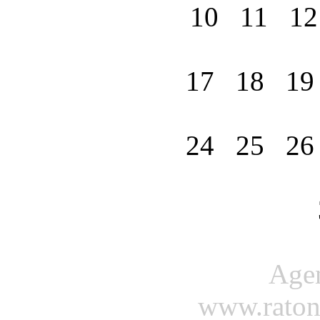
10
11
1
17
18
1
24
25
2
Agenda
www.ratond