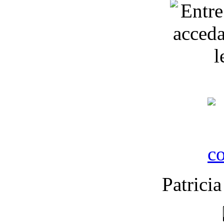
Patrici