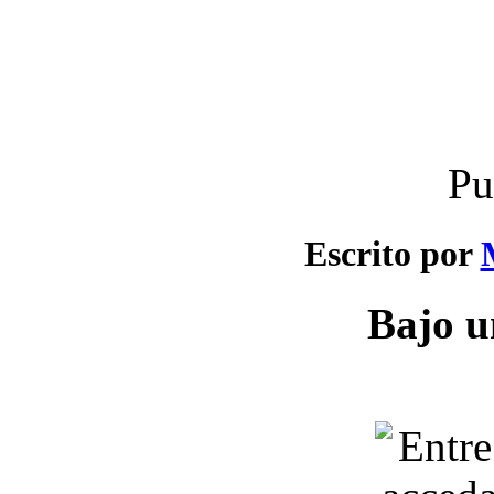
Pu
Escrito por
Bajo un