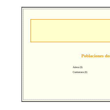
Poblaciones don
Azteca
(
1
)
Cuernavaca
(
1
)