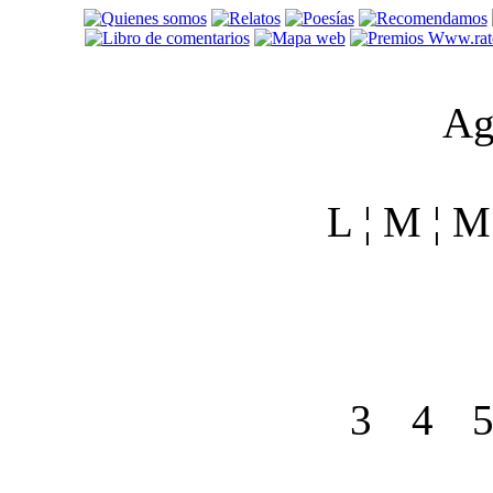
Ag
L ¦ M ¦ M 
3
4