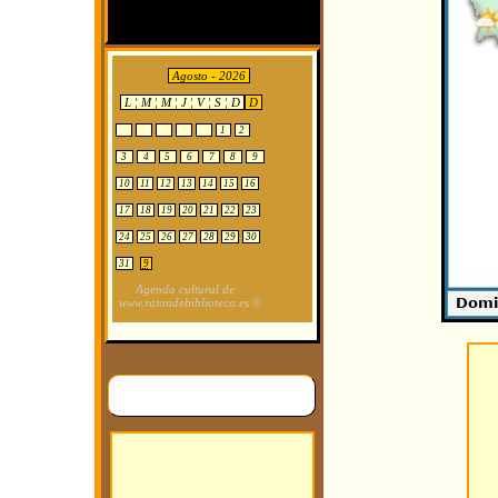
Agosto - 2026
L ¦ M ¦ M ¦ J ¦ V ¦ S ¦ D
D
1
2
3
4
5
6
7
8
9
10
11
12
13
14
15
16
17
18
19
20
21
22
23
24
25
26
27
28
29
30
31
9
Agenda cultural de
www.ratondebiblioteca.es ©