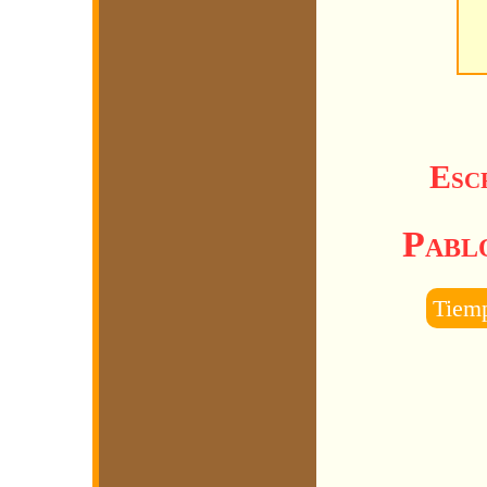
Escr
Pabl
Tiemp