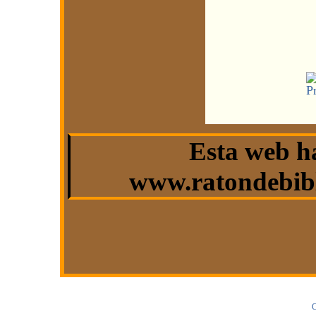
Esta web h
www.ratondebibl
C