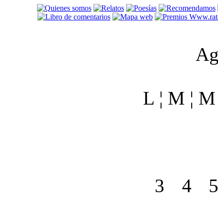
Ag
L ¦ M ¦ M ¦
3
4