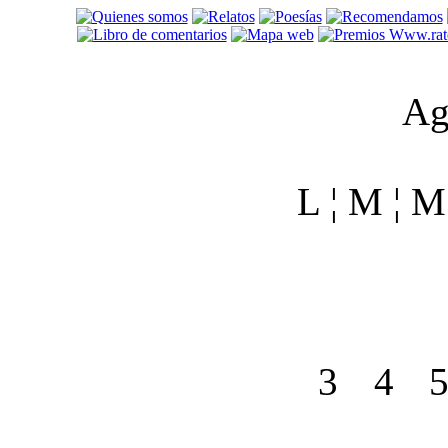
Ag
L ¦ M ¦ M 
3
4