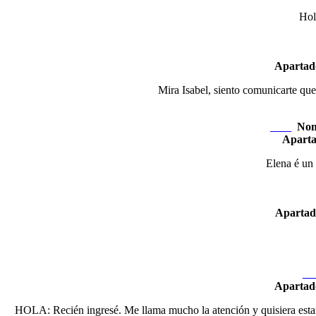
Hola
Apartad
Mira Isabel, siento comunicarte que 
Nom
Nexo
Apart
Elena é un o
Apartad
Ne
Apartad
HOLA: Recién ingresé. Me llama mucho la atención y quisiera estar v