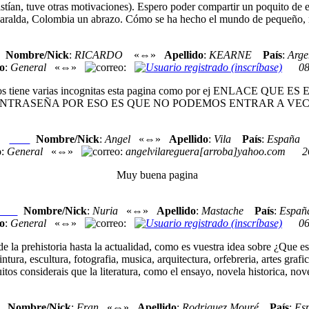
stían, tuve otras motivaciones). Espero poder compartir un poquito de el
aralda, Colombia un abrazo. Cómo se ha hecho el mundo de pequeño,
Nombre/Nick
:
RICARDO
«⇔»
Apellido
:
KEARNE
País
:
Arge
o
:
General
«⇔»
:
08
69 años tiene varias incognitas esta pagina como por ej ENLA
NTRASEÑA POR ESO ES QUE NO PODEMOS ENTRAR A VEC
Nombre/Nick
:
Angel
«⇔»
Apellido
:
Vila
País
:
España
Nexo
o
:
General
«⇔»
:
angelvilareguera[arroba]yahoo.com
2
Muy buena pagina
Nombre/Nick
:
Nuria
«⇔»
Apellido
:
Mastache
País
:
Españ
Nexo
o
:
General
«⇔»
:
06
 la prehistoria hasta la actualidad, como es vuestra idea sobre ¿Que es p
tura, escultura, fotografia, musica, arquitectura, orfebreria, artes grafic
s considerais que la literatura, como el ensayo, novela historica, nove
Nombre/Nick
:
Fran
«⇔»
Apellido
:
Rodriguez Mouré
País
:
Es
o