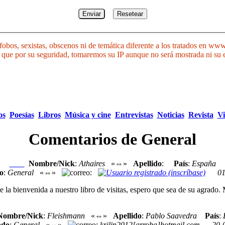
bos, sexistas, obscenos ni de temática diferente a los tratados en www
 lo que por su seguridad, tomaremos su IP aunque no será mostrada ni su
os
Poesías
Libros
Música y cine
Entrevistas
Noticias
Revista
Vi
Comentarios de General
Nombre/Nick
:
Athaires
«⇔»
Apellido
:
País
:
España
Nexo
o
:
General
«⇔»
:
01
la bienvenida a nuestro libro de visitas, espero que sea de su agrado.
Nombre/Nick
:
Fleishmann
«⇔»
Apellido
:
Pablo Saavedra
País
:
ado
:
General
«⇔»
:
krilin2012[arroba]hotmail.com
20-