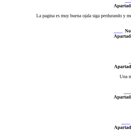
Ne
Apartad
La pagina es muy buena ojala siga perdurando y mostr
No
Nexo
Apartad
N
Apartad
Una muy
Nex
Apartad
Nexo
Apartad