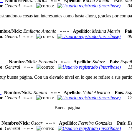
Nombre/Nick
:
Carlos
«⇔»
Apellido
:
Rocha Pineda
País
:
Méx
xo
o
:
General
«⇔»
:
04
andonos cosas tan interesantes como hasta ahora, gracias por compartir
mbre/Nick
:
Emiliano Antonio
«⇔»
Apellido
:
Medina Martin
Paí
o
:
General
«⇔»
:
09
Nombre/Nick
:
Fernando
«⇔»
Apellido
:
Suárez
País
:
Españ
exo
o
:
General
«⇔»
:
1
 buena página. Con un elevado nivel en lo que se refiere a sus partic
Nombre/Nick
:
Ramiro
«⇔»
Apellido
:
Vidal Alvariño
País
:
Es
o
o
:
General
«⇔»
:
12
Buena página
Nombre/Nick
:
Oscar
«⇔»
Apellido
:
Ferreira Gonzalez
País
:
E
o
:
General
«⇔»
:
1