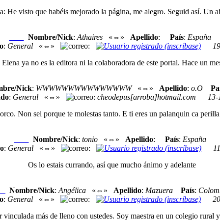
: He visto que habéis mejorado la página, me alegro. Seguid así. Un a
Nombre/Nick
:
Athaires
«⇔»
Apellido
:
País
:
España
Nexo
o
:
General
«⇔»
:
19
Elena ya no es la editora ni la colaboradora de este portal. Hace un m
bre/Nick
:
WWWWWWWWWWWWWWW
«⇔»
Apellido
:
o.O
Pa
ado
:
General
«⇔»
:
cheodepus[arroba]hotmail.com
13-
rco. Non sei porque te molestas tanto. E ti eres un palanquin ca perill
Nombre/Nick
:
tonio
«⇔»
Apellido
:
País
:
España
Nexo
o
:
General
«⇔»
:
1
Os lo estais currando, así que mucho ánimo y adelante
Nombre/Nick
:
Angélica
«⇔»
Apellido
:
Mazuera
País
:
Colom
xo
o
:
General
«⇔»
:
20
inculada más de lleno con ustedes. Soy maestra en un colegio rural y d