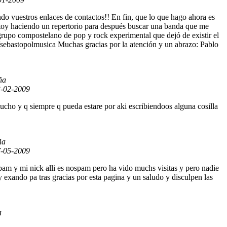
 vuestros enlaces de contactos!! En fin, que lo que hago ahora es
Estoy haciendo un repertorio para después buscar una banda que me
upo compostelano de pop y rock experimental que dejó de existir el
/sebastopolmusica Muchas gracias por la atención y un abrazo: Pablo
ña
-02-2009
cho y q siempre q pueda estare por aki escribiendoos alguna cosilla
ña
-05-2009
pam y mi nick alli es nospam pero ha vido muchs visitas y pero nadie
y exando pa tras gracias por esta pagina y un saludo y disculpen las
a