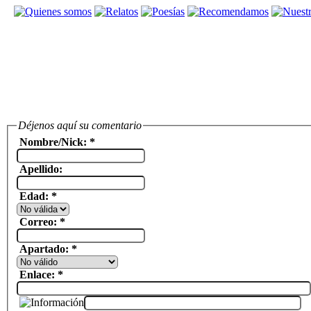
Déjenos aquí su comentario
Nombre/Nick: *
Apellido:
Edad: *
Correo: *
Apartado: *
Enlace: *