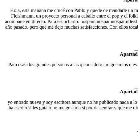
Hola, esta mañana me crucé con Pablo y quede de mandarle un mail
Fleishmann, un proyecto personal a caballo entre el pop y el fol
acompañe en directo. Para escucharlo: nospam.nospamnospam/fleishm
año pasado, pero que me dejo muchas satisfacciones. Con ellos toca
N
Apartad
Para esas dos grandes personas a las q considero amigos mios q es 
N
Apartad
yo entrado nueva y soy escritora aunque no he publicado nada a lo
ha escrito si les guta o no me gustaria si podrias entrar y que me 