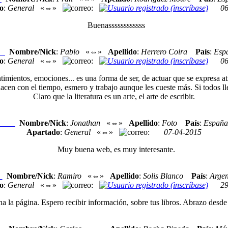
o
:
General
«⇔»
:
06
Buenassssssssssss
Nombre/Nick
:
Pablo
«⇔»
Apellido
:
Herrero Coira
País
:
Esp
xo
o
:
General
«⇔»
:
06
imientos, emociones... es una forma de ser, de actuar que se expresa atr
acen con el tiempo, esmero y trabajo aunque les cueste más. Si todos ll
Claro que la literatura es un arte, el arte de escribir.
Nombre/Nick
:
Jonathan
«⇔»
Apellido
:
Foto
País
:
España
Nexo
Apartado
:
General
«⇔»
:
07-04-2015
Muy buena web, es muy interesante.
Nombre/Nick
:
Ramiro
«⇔»
Apellido
:
Solis Blanco
País
:
Argen
o
o
:
General
«⇔»
:
29
la página. Espero recibir información, sobre tus libros. Abrazo desde