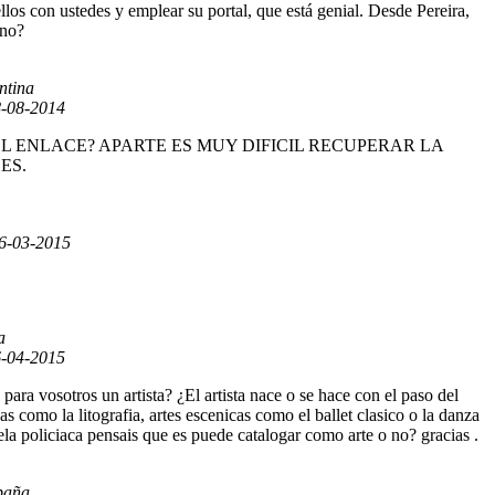
los con ustedes y emplear su portal, que está genial. Desde Pereira,
 no?
ntina
-08-2014
CE QUE ES EL ENLACE? APARTE ES MUY DIFICIL RECUPERAR LA
ES.
6-03-2015
a
-04-2015
ara vosotros un artista? ¿El artista nace o se hace con el paso del
as como la litografia, artes escenicas como el ballet clasico o la danza
la policiaca pensais que es puede catalogar como arte o no? gracias .
paña