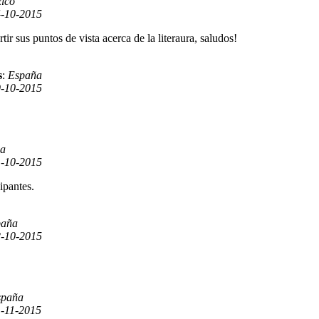
ico
-10-2015
 sus puntos de vista acerca de la literaura, saludos!
s
:
España
-10-2015
a
1-10-2015
ipantes.
paña
-10-2015
spaña
1-11-2015