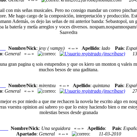
 con mis señas musicales. Pero no consigo mandar un correo pinchando
klore. Me hago cargo de la composición, interpretación y producción. 
ann Además, os dejo las señas de mi anterior banda: Sebastopol, un gr
ba la batería y metía arreglos y voces diversos. nospam.nospamnospam
Saavedra
Nombre/Nick
:
jesy ( vampy)
«⇔»
Apellido
:
lado
País
:
Espa
exo
o
:
General
«⇔»
:
13
una gran pagina q sois estupendos y que os kiero un monton q valeis mu
muchos besos de una gaditana.
Nombre/Nick
:
mirentxu
«⇔»
Apellido
:
quintana
País
:
Espa
exo
o
:
General
«⇔»
:
27
 mejor es por miedo a que me rechacen la novela he escrito algo en nos
dieras vuestra opinion asi sabreo yo que lo estoy haciendo bien o me esto
molestias besos desde granada
Nombre/Nick
:
Una seguidora
«⇔»
Apellido
:
País
:
Españ
Nexo
Apartado
:
General
«⇔»
:
11-03-2010