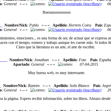
o
:
General
«⇔»
:
06
Buenassssssssssss
Nombre/Nick
:
Pablo
«⇔»
Apellido
:
Herrero Coira
País
:
Esp
xo
o
:
General
«⇔»
:
06
imientos, emociones... es una forma de ser, de actuar que se expresa atr
acen con el tiempo, esmero y trabajo aunque les cueste más. Si todos ll
Claro que la literatura es un arte, el arte de escribir.
Nombre/Nick
:
Jonathan
«⇔»
Apellido
:
Foto
País
:
España
Nexo
Apartado
:
General
«⇔»
:
07-04-2015
Muy buena web, es muy interesante.
Nombre/Nick
:
Ramiro
«⇔»
Apellido
:
Solis Blanco
País
:
Argen
o
o
:
General
«⇔»
:
29
la página. Espero recibir información, sobre tus libros. Abrazo desde