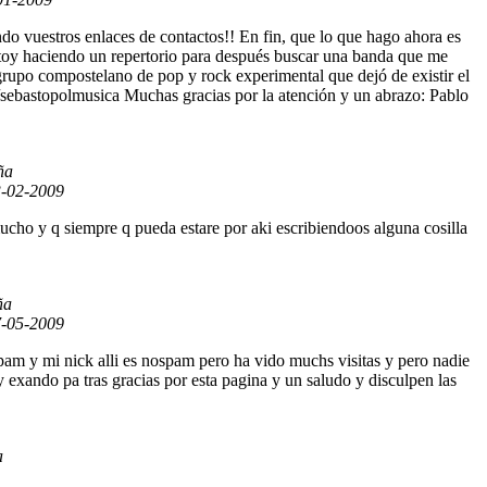
 vuestros enlaces de contactos!! En fin, que lo que hago ahora es
Estoy haciendo un repertorio para después buscar una banda que me
upo compostelano de pop y rock experimental que dejó de existir el
/sebastopolmusica Muchas gracias por la atención y un abrazo: Pablo
ña
-02-2009
cho y q siempre q pueda estare por aki escribiendoos alguna cosilla
ña
-05-2009
pam y mi nick alli es nospam pero ha vido muchs visitas y pero nadie
y exando pa tras gracias por esta pagina y un saludo y disculpen las
a