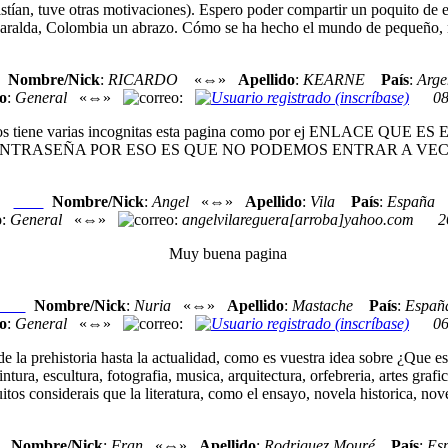
stían, tuve otras motivaciones). Espero poder compartir un poquito de el
aralda, Colombia un abrazo. Cómo se ha hecho el mundo de pequeño,
Nombre/Nick
:
RICARDO
«⇔»
Apellido
:
KEARNE
País
:
Arge
o
:
General
«⇔»
:
08
69 años tiene varias incognitas esta pagina como por ej ENLA
NTRASEÑA POR ESO ES QUE NO PODEMOS ENTRAR A VEC
Nombre/Nick
:
Angel
«⇔»
Apellido
:
Vila
País
:
España
Nexo
o
:
General
«⇔»
:
angelvilareguera[arroba]yahoo.com
2
Muy buena pagina
Nombre/Nick
:
Nuria
«⇔»
Apellido
:
Mastache
País
:
Españ
Nexo
o
:
General
«⇔»
:
06
 la prehistoria hasta la actualidad, como es vuestra idea sobre ¿Que es p
tura, escultura, fotografia, musica, arquitectura, orfebreria, artes grafic
s considerais que la literatura, como el ensayo, novela historica, nove
Nombre/Nick
:
Fran
«⇔»
Apellido
:
Rodriguez Mouré
País
:
Es
o