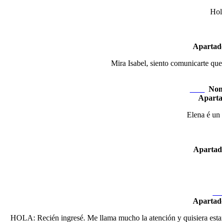
Hola
Apartad
Mira Isabel, siento comunicarte que 
Nom
Nexo
Apart
Elena é un o
Apartad
Ne
Apartad
HOLA: Recién ingresé. Me llama mucho la atención y quisiera estar v