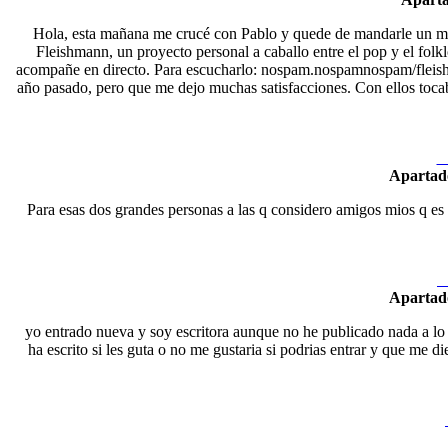
Hola, esta mañana me crucé con Pablo y quede de mandarle un mail
Fleishmann, un proyecto personal a caballo entre el pop y el fol
acompañe en directo. Para escucharlo: nospam.nospamnospam/fleishm
año pasado, pero que me dejo muchas satisfacciones. Con ellos toca
N
Apartad
Para esas dos grandes personas a las q considero amigos mios q es 
N
Apartad
yo entrado nueva y soy escritora aunque no he publicado nada a lo
ha escrito si les guta o no me gustaria si podrias entrar y que me 