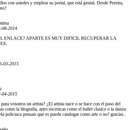
los con ustedes y emplear su portal, que está genial. Desde Pereira,
 no?
ntina
-08-2014
CE QUE ES EL ENLACE? APARTE ES MUY DIFICIL RECUPERAR LA
ES.
6-03-2015
a
-04-2015
ara vosotros un artista? ¿El artista nace o se hace con el paso del
as como la litografia, artes escenicas como el ballet clasico o la danza
la policiaca pensais que es puede catalogar como arte o no? gracias .
paña