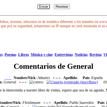
bos, sexistas, obscenos ni de temática diferente a los tratados en www
 lo que por su seguridad, tomaremos su IP aunque no será mostrada ni su
os
Poesías
Libros
Música y cine
Entrevistas
Noticias
Revista
Vi
Comentarios de General
Nombre/Nick
:
Athaires
«⇔»
Apellido
:
País
:
España
Nexo
o
:
General
«⇔»
:
01
la bienvenida a nuestro libro de visitas, espero que sea de su agrado.
Nombre/Nick
:
Fleishmann
«⇔»
Apellido
:
Pablo Saavedra
País
:
ado
:
General
«⇔»
:
krilin2012[arroba]hotmail.com
20-