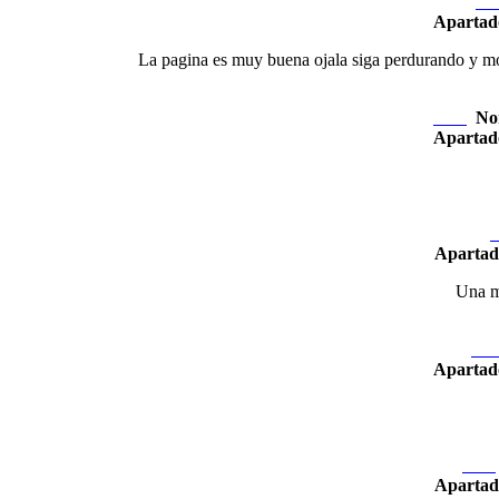
Ne
Apartad
La pagina es muy buena ojala siga perdurando y mostr
No
Nexo
Apartad
N
Apartad
Una muy
Nex
Apartad
Nexo
Apartad