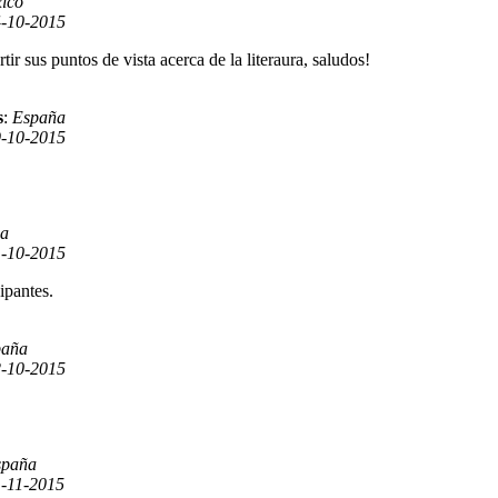
ico
-10-2015
 sus puntos de vista acerca de la literaura, saludos!
s
:
España
-10-2015
a
1-10-2015
ipantes.
paña
-10-2015
spaña
1-11-2015