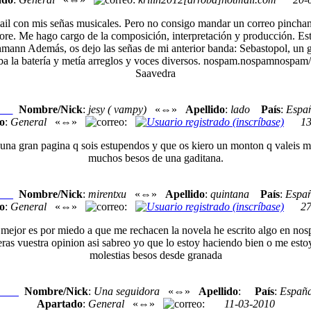
 con mis señas musicales. Pero no consigo mandar un correo pinchando
klore. Me hago cargo de la composición, interpretación y producción. 
ann Además, os dejo las señas de mi anterior banda: Sebastopol, un gr
ba la batería y metía arreglos y voces diversos. nospam.nospamnospam
Saavedra
Nombre/Nick
:
jesy ( vampy)
«⇔»
Apellido
:
lado
País
:
Espa
exo
o
:
General
«⇔»
:
13
una gran pagina q sois estupendos y que os kiero un monton q valeis mu
muchos besos de una gaditana.
Nombre/Nick
:
mirentxu
«⇔»
Apellido
:
quintana
País
:
Espa
exo
o
:
General
«⇔»
:
27
 mejor es por miedo a que me rechacen la novela he escrito algo en nos
dieras vuestra opinion asi sabreo yo que lo estoy haciendo bien o me esto
molestias besos desde granada
Nombre/Nick
:
Una seguidora
«⇔»
Apellido
:
País
:
Españ
Nexo
Apartado
:
General
«⇔»
:
11-03-2010