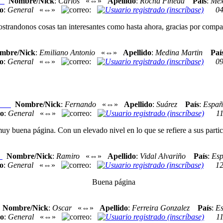
Nombre/Nick
:
Carlos
«⇔»
Apellido
:
Rocha Pineda
País
:
Méx
xo
o
:
General
«⇔»
:
04
andonos cosas tan interesantes como hasta ahora, gracias por compartir
mbre/Nick
:
Emiliano Antonio
«⇔»
Apellido
:
Medina Martin
Paí
o
:
General
«⇔»
:
09
Nombre/Nick
:
Fernando
«⇔»
Apellido
:
Suárez
País
:
Españ
exo
o
:
General
«⇔»
:
1
 buena página. Con un elevado nivel en lo que se refiere a sus partic
Nombre/Nick
:
Ramiro
«⇔»
Apellido
:
Vidal Alvariño
País
:
Es
o
o
:
General
«⇔»
:
12
Buena página
Nombre/Nick
:
Oscar
«⇔»
Apellido
:
Ferreira Gonzalez
País
:
E
o
:
General
«⇔»
:
1