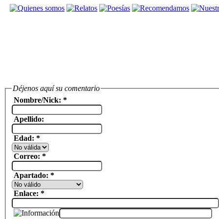
Déjenos aquí su comentario
Nombre/Nick: *
Apellido:
Edad: *
Correo: *
Apartado: *
Enlace: *