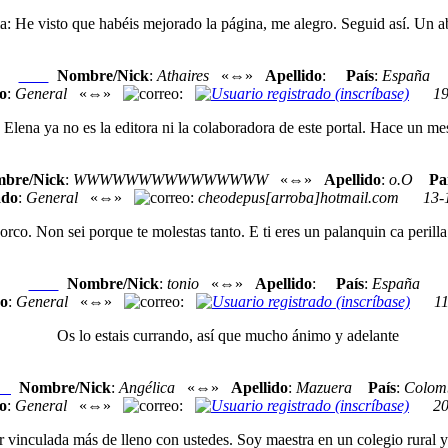
: He visto que habéis mejorado la página, me alegro. Seguid así. Un a
Nombre/Nick
:
Athaires
«⇔»
Apellido
:
País
:
España
Nexo
o
:
General
«⇔»
:
19
Elena ya no es la editora ni la colaboradora de este portal. Hace un m
bre/Nick
:
WWWWWWWWWWWWWWW
«⇔»
Apellido
:
o.O
Pa
ado
:
General
«⇔»
:
cheodepus[arroba]hotmail.com
13-
rco. Non sei porque te molestas tanto. E ti eres un palanquin ca perill
Nombre/Nick
:
tonio
«⇔»
Apellido
:
País
:
España
Nexo
o
:
General
«⇔»
:
1
Os lo estais currando, así que mucho ánimo y adelante
Nombre/Nick
:
Angélica
«⇔»
Apellido
:
Mazuera
País
:
Colom
xo
o
:
General
«⇔»
:
20
inculada más de lleno con ustedes. Soy maestra en un colegio rural y d