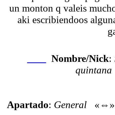
un monton q valeis mucho
aki escribiendoos algun
g
Nombre/Nick
:
Nexo
quintana
Apartado
:
General
«⇔