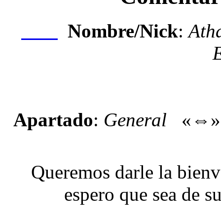
Nombre/Nick
:
Atha
Nexo
Apartado
:
General
«⇔
Queremos darle la bienven
espero que sea de s