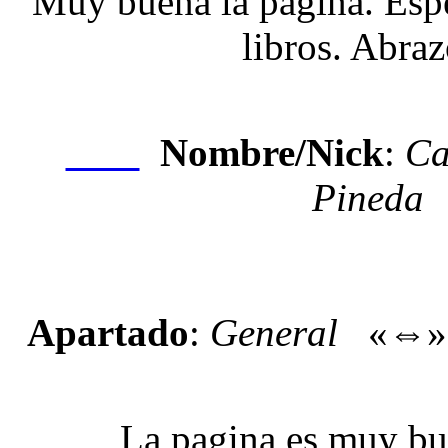
Muy buena la página. Esper
libros. Abra
Nombre/Nick
:
Ca
Nexo
Pineda
Apartado
:
General
«⇔
La pagina es muy bue