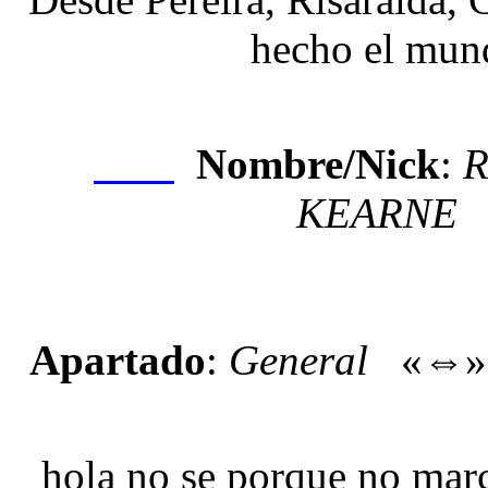
hecho el mun
Nombre/Nick
:
Nexo
KEARNE
Apartado
:
General
«⇔
hola no se porque no marc