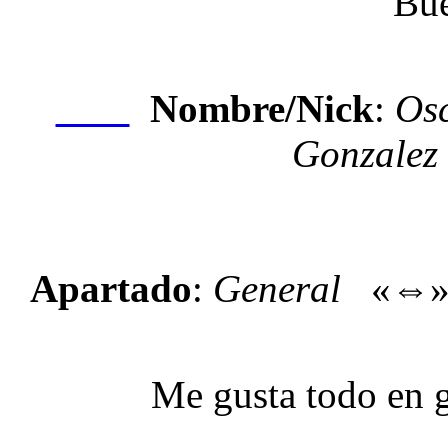
Bue
Nombre/Nick
:
Os
Nexo
Gonzalez
Apartado
:
General
«⇔
Me gusta todo en ge