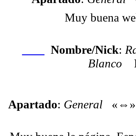
Muy buena web,
Nombre/Nick
:
R
Nexo
Blanco
Apartado
:
General
«⇔