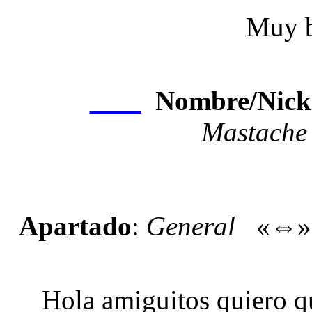
Muy b
Nombre/Nick
Nexo
Mastache
Apartado
:
General
«⇔
Hola amiguitos quiero qu