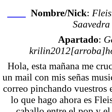
Nombre/Nick
:
Flei
Nexo
Saavedra
Apartado
:
G
krilin2012[arroba]h
Hola, esta mañana me cruc
un mail con mis señas musi
correo pinchando vuestros e
lo que hago ahora es Fle
caballo entre el pop y e