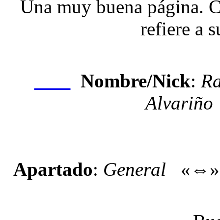
Una muy buena página. Con
refiere a s
Nombre/Nick
:
Ra
Nexo
Alvariño
Apartado
:
General
«⇔