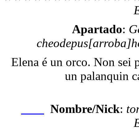
Apartado
:
G
cheodepus[arroba]h
Elena é un orco. Non sei po
un palanquin c
Nombre/Nick
:
to
Nexo