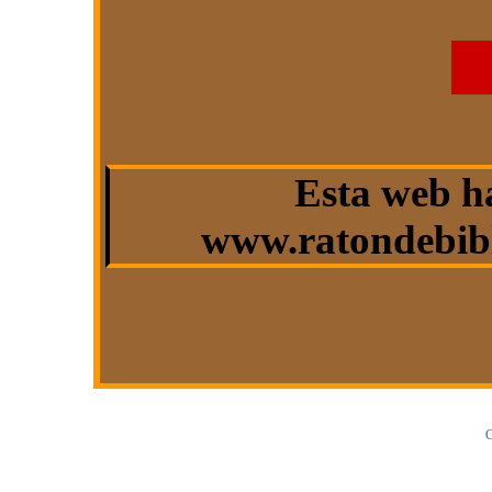
Esta web h
www.ratondebibl
C