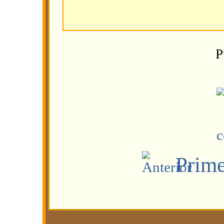
P
Prim