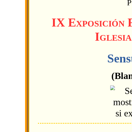
P
IX Exposición 
Iglesi
Sens
(Bla