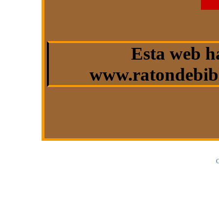
Esta web h
www.ratondebibl
C