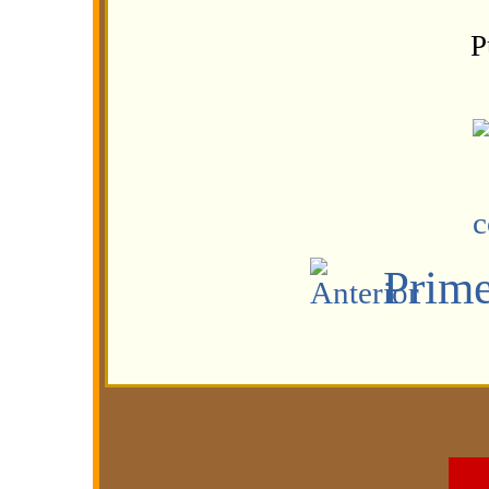
P
Prim