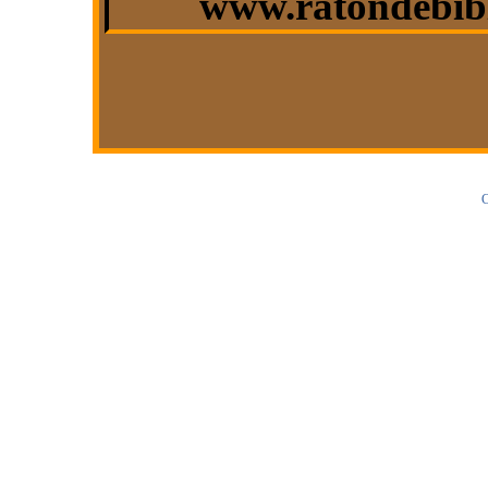
www.ratondebibl
C