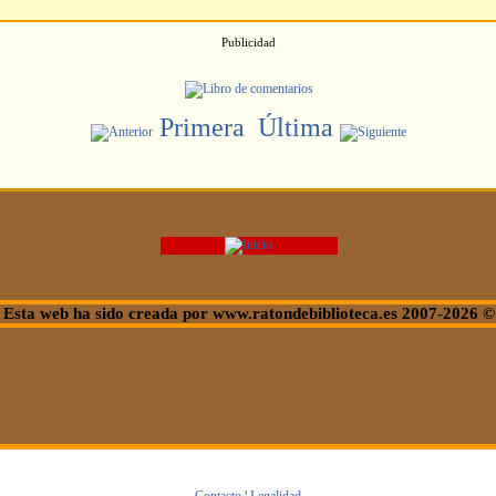
Publicidad
Primera
Última
Esta web ha sido creada por www.ratondebiblioteca.es 2007-2026 ©
Contacto
¦
Legalidad